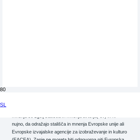
SL
Financirano s strani Evropske unije. Izražena stališča in
mnenja so zgolj stališča in mnenja avtorja(-ev) in ni
nujno, da odražajo stališča in mnenja Evropske unije ali
Evropske izvajalske agencije za izobraževanje in kulturo
(EACEA). Zanje ne moreta biti odgovorna niti Evropska