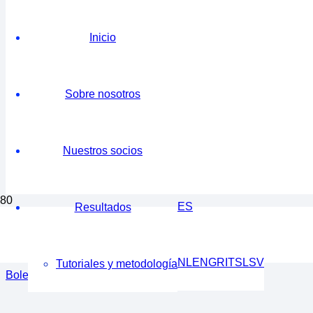
Inicio
Sobre nosotros
Nuestros socios
ES
Resultados
Boletín #4 | Marzo 2026 | Vol. 4
NL
EN
GR
IT
SL
SV
Tutoriales y metodología
Boletín n.º 3 | Diciembre 2025 | Vol. 3